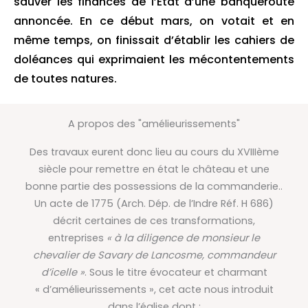
sauver les finances de l’Etat d’une banqueroute
annoncée. En ce début mars, on votait et en
même temps, on finissait d’établir les cahiers de
doléances qui exprimaient les mécontentements
de toutes natures.
A propos des "amélieurissements"
Des travaux eurent donc lieu au cours du XVIIIème
siècle pour remettre en état le château et une
bonne partie des possessions de la commanderie..
Un acte de 1775 (Arch. Dép. de l’Indre Réf. H 686)
décrit certaines de ces transformations,
entreprises
« à la diligence de monsieur le
chevalier de Savary de Lancosme, commandeur
d’icelle »
. Sous le titre évocateur et charmant
« d’amélieurissements », cet acte nous introduit
dans l’église dont :