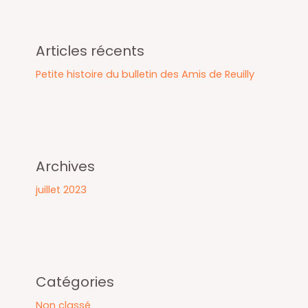
c
h
e
Articles récents
r
Petite histoire du bulletin des Amis de Reuilly
c
h
e
r
Archives
juillet 2023
Catégories
Non classé