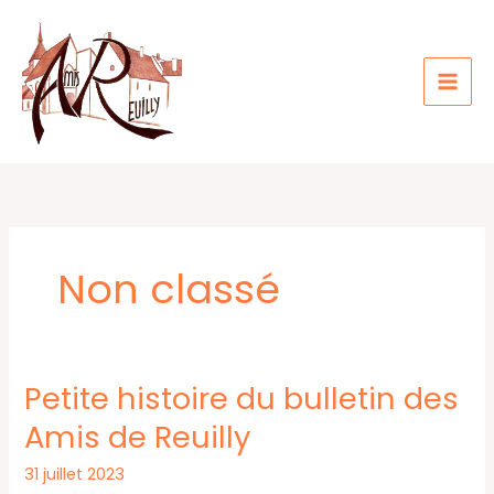
Aller
au
contenu
Non classé
Petite histoire du bulletin des
Petite
histoire
Amis de Reuilly
du
31 juillet 2023
bulletin