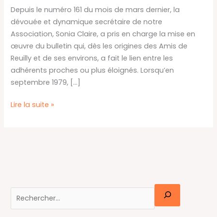
des
Depuis le numéro 161 du mois de mars dernier, la
Amis
dévouée et dynamique secrétaire de notre
de
Association, Sonia Claire, a pris en charge la mise en
Reuilly
œuvre du bulletin qui, dès les origines des Amis de
Reuilly et de ses environs, a fait le lien entre les
adhérents proches ou plus éloignés. Lorsqu’en
septembre 1979, […]
Lire la suite »
R
e